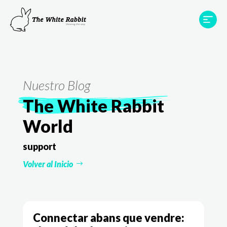
Àrees
Projectes
Testimonis
Equip
Contacte
Nuestro Blog
The White Rabbit
World
support
Volver al Inicio
Connectar abans que vendre: