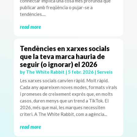
connectar implica una cosa més profunda que
publicar amb freqüència o pujar-se a
tendències....
read more
Tendències en xarxes socials
que la teva marca hauria de
seguir (o ignorar) el 2026
by
The White Rabbit
|
5 febr. 2026
|
Serveis
Les xarxes socials canvien ràpid. Molt ràpid.
Cada any apareixen noves modes, formats virals
i promeses de creixement exprés que, en molts
casos, duren menys que un trend a TikTok. El
2026, més que mai, les marques necessiten
criteri. A The White Rabbit, com a agència...
read more