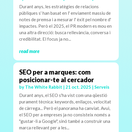
Durant anys, les estratègies de relacions
públiques s' han basat en l' enviament massiu de
notes de premsa i a mesurar l' èxit pel nombre d'
impactes. Però el 2025, el PR modern es mou en
una altra direcció: busca rellevància, conversa i
credibilitat. El focus ja no...
read more
SEO per a marques: com
posicionar-te al cercador
by
The White Rabbit
|
21 oct. 2025
|
Serveis
Durant anys, el SEO s'ha vist com una qüestió
purament tècnica: keywords, enllaços, velocitat
de càrrega... Però el panorama ha canviat. Avui,
el SEO per a empreses ja no consisteix només a
"gustar-li a Google", sinó també a construir una
marca rellevant per a les...