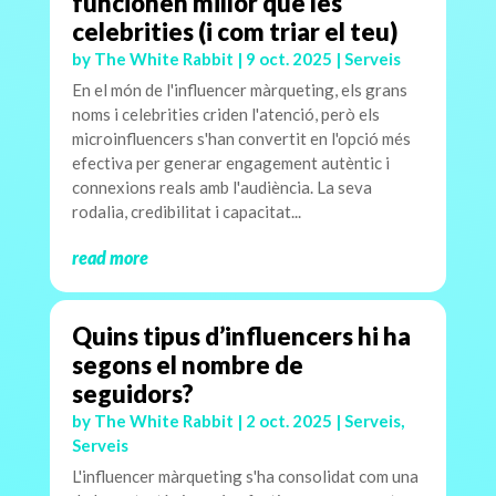
funcionen millor que les
celebrities (i com triar el teu)
by
The White Rabbit
|
9 oct. 2025
|
Serveis
En el món de l'influencer màrqueting, els grans
noms i celebrities criden l'atenció, però els
microinfluencers s'han convertit en l'opció més
efectiva per generar engagement autèntic i
connexions reals amb l'audiència. La seva
rodalia, credibilitat i capacitat...
read more
Quins tipus d’influencers hi ha
segons el nombre de
seguidors?
by
The White Rabbit
|
2 oct. 2025
|
Serveis
,
Serveis
L'influencer màrqueting s'ha consolidat com una