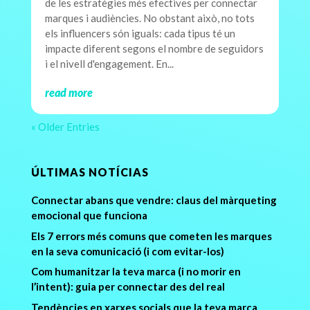
de les estratègies més efectives per connectar
marques i audiències. No obstant això, no tots
els influencers són iguals: cada tipus té un
impacte diferent segons el nombre de seguidors
i el nivell d'engagement. En...
read more
« Older Entries
ÚLTIMAS NOTÍCIAS
Connectar abans que vendre: claus del màrqueting
emocional que funciona
Els 7 errors més comuns que cometen les marques
en la seva comunicació (i com evitar-los)
Com humanitzar la teva marca (i no morir en
l’intent): guia per connectar des del real
Tendències en xarxes socials que la teva marca