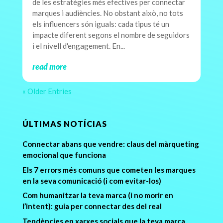
de les estratègies més efectives per connectar
marques i audiències. No obstant això, no tots
els influencers són iguals: cada tipus té un
impacte diferent segons el nombre de seguidors
i el nivell d'engagement. En...
read more
« Older Entries
ÚLTIMAS NOTÍCIAS
Connectar abans que vendre: claus del màrqueting
emocional que funciona
Els 7 errors més comuns que cometen les marques
en la seva comunicació (i com evitar-los)
Com humanitzar la teva marca (i no morir en
l’intent): guia per connectar des del real
Tendències en xarxes socials que la teva marca