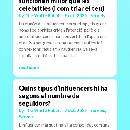
funcionen millor que les
celebrities (i com triar el teu)
by
The White Rabbit
|
9 oct. 2025
|
Serveis
En el món de l'influencer màrqueting, els grans
noms i celebrities criden l'atenció, però els
microinfluencers s'han convertit en l'opció més
efectiva per generar engagement autèntic i
connexions reals amb l'audiència. La seva
rodalia, credibilitat i capacitat...
read more
Quins tipus d’influencers hi ha
segons el nombre de
seguidors?
by
The White Rabbit
|
2 oct. 2025
|
Serveis
,
Serveis
L'influencer màrqueting s'ha consolidat com una