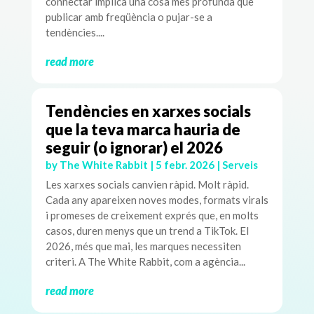
connectar implica una cosa més profunda que
publicar amb freqüència o pujar-se a
tendències....
read more
Tendències en xarxes socials
que la teva marca hauria de
seguir (o ignorar) el 2026
by
The White Rabbit
|
5 febr. 2026
|
Serveis
Les xarxes socials canvien ràpid. Molt ràpid.
Cada any apareixen noves modes, formats virals
i promeses de creixement exprés que, en molts
casos, duren menys que un trend a TikTok. El
2026, més que mai, les marques necessiten
criteri. A The White Rabbit, com a agència...
read more