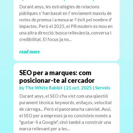
Durant anys, les estratègies de relacions
públiques s' han basat en l' enviament massiu de
notes de premsa i a mesurar l' èxit pel nombre d'
impactes. Però el 2025, el PR modern es mou en
una altra direcció: busca rellevància, conversa i
credibilitat. El focus ja no...
read more
SEO per a marques: com
posicionar-te al cercador
by
The White Rabbit
|
21 oct. 2025
|
Serveis
Durant anys, el SEO s'ha vist com una qüestió
purament tècnica: keywords, enllaços, velocitat
de càrrega... Però el panorama ha canviat. Avui,
el SEO per a empreses ja no consisteix només a
"gustar-li a Google", sinó també a construir una
marca rellevant per a les...