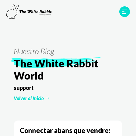
Àrees
Projectes
Testimonis
Equip
Contacte
Nuestro Blog
The White Rabbit
World
support
Volver al Inicio
Connectar abans que vendre: