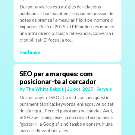
Durant anys, les estratègies de relacions
públiques s' han basat en l' enviament massiu de
notes de premsa i a mesurar l' èxit pel nombre d'
impactes. Però el 2025, el PR modern es mou en
una altra direcció: busca rellevància, conversa i
credibilitat. El focus ja no...
read more
SEO per a marques: com
posicionar-te al cercador
by
The White Rabbit
|
21 oct. 2025
|
Serveis
Durant anys, el SEO s'ha vist com una qüestió
purament tècnica: keywords, enllaços, velocitat
de càrrega... Però el panorama ha canviat. Avui,
el SEO per a empreses ja no consisteix només a
"gustar-li a Google", sinó també a construir una
marca rellevant per a les...