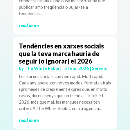
connectar implica una cosa més profunda que
publicar amb freqüència o pujar-se a
tendències....
read more
Tendències en xarxes socials
que la teva marca hauria de
seguir (o ignorar) el 2026
by
The White Rabbit
|
5 febr. 2026
|
Serveis
Les xarxes socials canvien ràpid. Molt ràpid.
Cada any apareixen noves modes, formats virals
i promeses de creixement exprés que, en molts
casos, duren menys que un trend a TikTok. El
2026, més que mai, les marques necessiten
criteri. A The White Rabbit, com a agència...
read more