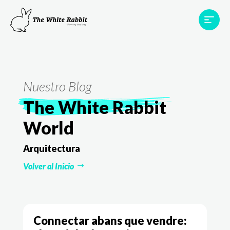
Àrees
Projectes
Testimonis
Equip
Contacte
Nuestro Blog
The White Rabbit
World
Arquitectura
Volver al Inicio
Connectar abans que vendre: