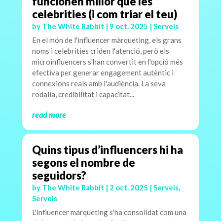
funcionen millor que les
celebrities (i com triar el teu)
by
The White Rabbit
|
9 oct. 2025
|
Serveis
En el món de l'influencer màrqueting, els grans
noms i celebrities criden l'atenció, però els
microinfluencers s'han convertit en l'opció més
efectiva per generar engagement autèntic i
connexions reals amb l'audiència. La seva
rodalia, credibilitat i capacitat...
read more
Quins tipus d’influencers hi ha
segons el nombre de
seguidors?
by
The White Rabbit
|
2 oct. 2025
|
Serveis
,
Serveis
L'influencer màrqueting s'ha consolidat com una