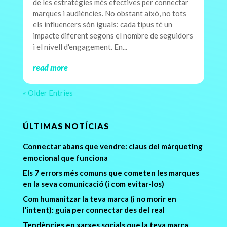
de les estratègies més efectives per connectar
marques i audiències. No obstant això, no tots
els influencers són iguals: cada tipus té un
impacte diferent segons el nombre de seguidors
i el nivell d'engagement. En...
read more
« Older Entries
ÚLTIMAS NOTÍCIAS
Connectar abans que vendre: claus del màrqueting
emocional que funciona
Els 7 errors més comuns que cometen les marques
en la seva comunicació (i com evitar-los)
Com humanitzar la teva marca (i no morir en
l’intent): guia per connectar des del real
Tendències en xarxes socials que la teva marca