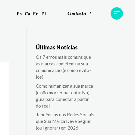
Contacto
Es
Ca
En
Pt
Testemunhos
Equipa
Contato
Últimas Notícias
Os 7 erros mais comuns que
as marcas cometem na sua
comunicação (e como evitá-
los)
Como humanizar a sua marca
(e não morrer na tentativa):
guia para conectar a partir
do real
Tendências nas Redes Sociais
que Sua Marca Deve Seguir
(ou Ignorar) em 2026