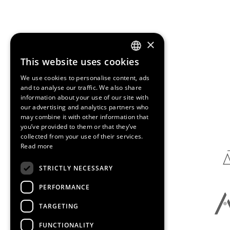
×
This website uses cookies
ENGLISH
We use cookies to personalise content, ads
SPANISH
and to analyse our traffic. We also share
information about your use of our site with
CATALAN
our advertising and analytics partners who
Media Partners
may combine it with other information that
you’ve provided to them or that they’ve
collected from your use of their services.
Read more
STRICTLY NECESSARY
PERFORMANCE
TARGETING
FUNCTIONALITY