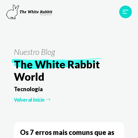
Áreas
Projetos
Testemunhos
Equipa
Contato
Nuestro Blog
The White Rabbit
World
Tecnología
Volver al Inicio
Os 7 erros mais comuns que as