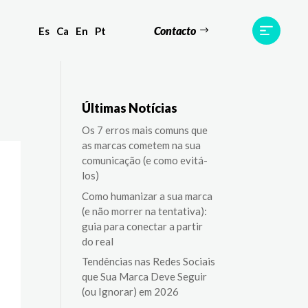
Contacto
Es
Ca
En
Pt
Testemunhos
Equipa
Contato
Últimas Notícias
Os 7 erros mais comuns que
as marcas cometem na sua
comunicação (e como evitá-
los)
Como humanizar a sua marca
(e não morrer na tentativa):
guia para conectar a partir
do real
Tendências nas Redes Sociais
que Sua Marca Deve Seguir
(ou Ignorar) em 2026