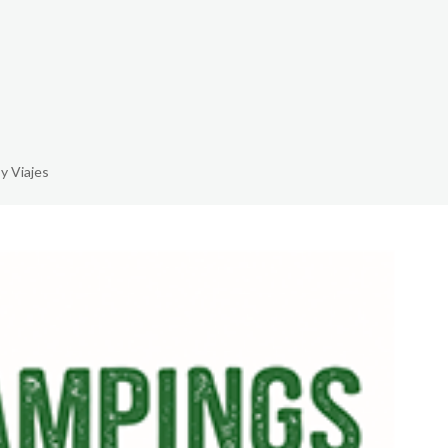
The White Rabbit
Áreas
Projetos
y Viajes