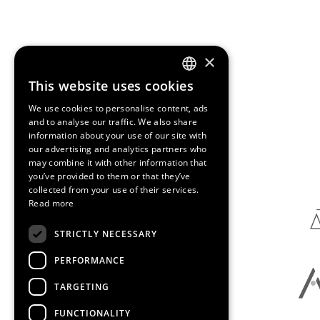
×
This website uses cookies
ENGLISH
We use cookies to personalise content, ads
SPANISH
and to analyse our traffic. We also share
information about your use of our site with
CATALAN
our advertising and analytics partners who
Media Partners
may combine it with other information that
you’ve provided to them or that they’ve
collected from your use of their services.
Read more
STRICTLY NECESSARY
PERFORMANCE
TARGETING
FUNCTIONALITY