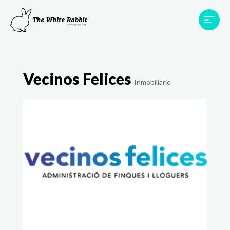
Áreas
Projetos
Testemunhos
Equipa
Vecinos Felices
Contato
Inmobiliario