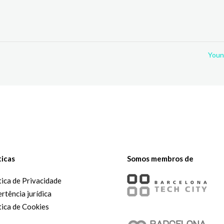
You
ticas
Somos membros de
tica de Privacidade
rtência jurídica
tica de Cookies