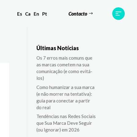
Contacto
Es
Ca
En
Pt
Testemunhos
Equipa
Contato
Últimas Notícias
Os 7 erros mais comuns que
as marcas cometem na sua
comunicação (e como evitá-
los)
Como humanizar a sua marca
(e não morrer na tentativa):
guia para conectar a partir
do real
Tendências nas Redes Sociais
que Sua Marca Deve Seguir
(ou Ignorar) em 2026