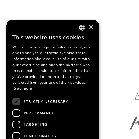
×
This website uses cookies
ENGLISH
We use cookies to personalise content, ads
SPANISH
and to analyse our traffic. We also share
information about your use of our site with
CATALAN
our advertising and analytics partners who
Media Partners
may combine it with other information that
you’ve provided to them or that they’ve
collected from your use of their services.
Read more
STRICTLY NECESSARY
PERFORMANCE
TARGETING
FUNCTIONALITY