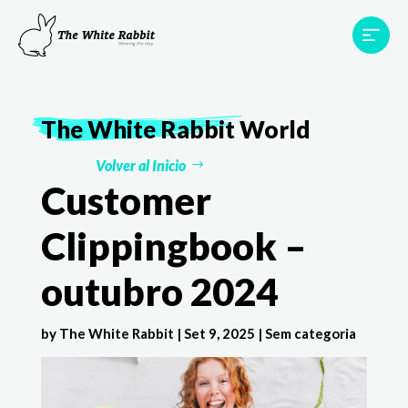
Áreas
Projetos
Testemunhos
Equipa
The White Rabbit
World
Contato
Volver al Inicio
Customer
Clippingbook –
outubro 2024
by
The White Rabbit
|
Set 9, 2025
|
Sem categoria