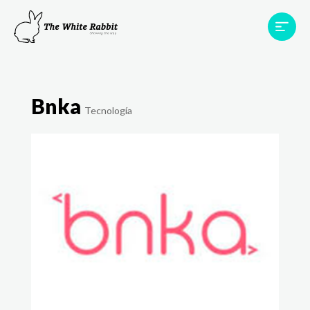
Áreas
Projetos
Testemunhos
Equipa
Bnka
Contato
Tecnología