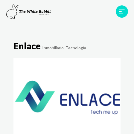
Áreas
Projetos
Testemunhos
Equipa
Enlace
Contato
Inmobiliario
,
Tecnología