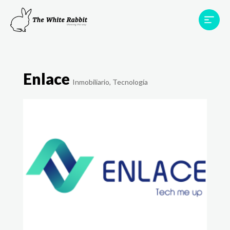
Proyectos
Testimonios
Equipo
TWR World
Enlace
Inmobiliario
,
Tecnología
Contacto