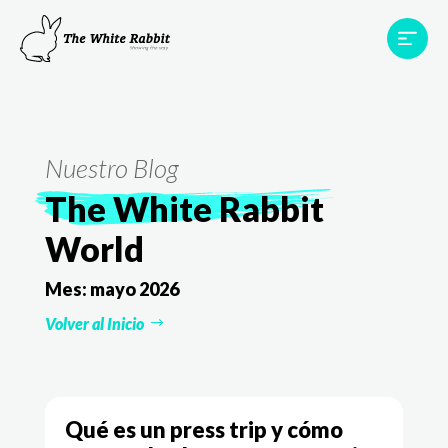
Proyectos
Testimonios
Equipo
TWR World
Nuestro Blog
Contacto
The White Rabbit
World
Mes:
mayo 2026
Volver al Inicio
Qué es un press trip y cómo