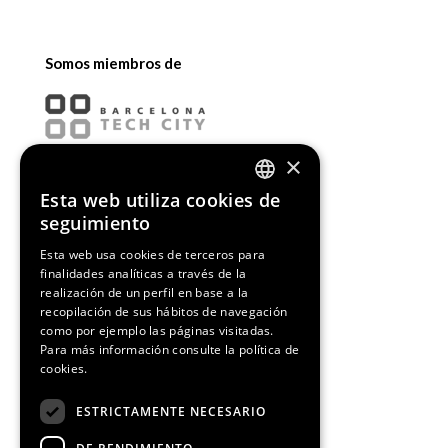
Somos miembros de
×
Esta web utiliza cookies de
ENGLISH
seguimiento
SPANISH
Esta web usa cookies de terceros para
finalidades analíticas a través de la
CATALAN
realización de un perfil en base a la
recopilación de sus hábitos de navegación
como por ejemplo las páginas visitadas.
Para más información consulte la
política de
cookies.
¡Síguenos!
ESTRICTAMENTE NECESARIO