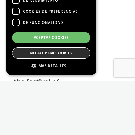
DE RENDIMIENTO
COOKIES DE PREFERENCIAS
DE FUNCIONALIDAD
Media Partners
ACEPTAR COOKIES
NO ACEPTAR COOKIES
MÁS DETALLES
Estrictamente Necesario
De Rendimiento
Cookies de preferencias
De Funcionalidad
Las cookies estrictamente necesarias permiten
la funcionalidad principal del sitio web, como
el inicio de sesión de usuario y la gestión de