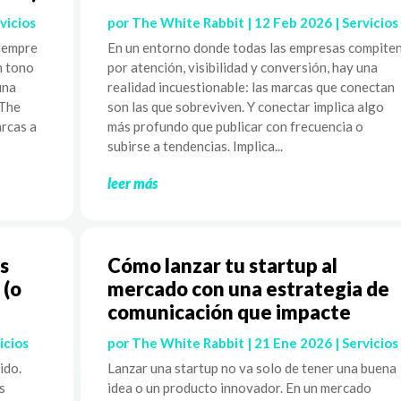
vicios
por
The White Rabbit
|
12 Feb 2026
|
Servicios
siempre
En un entorno donde todas las empresas compite
n tono
por atención, visibilidad y conversión, hay una
una
realidad incuestionable: las marcas que conectan
 The
son las que sobreviven. Y conectar implica algo
rcas a
más profundo que publicar con frecuencia o
subirse a tendencias. Implica...
leer más
s
Cómo lanzar tu startup al
 (o
mercado con una estrategia de
comunicación que impacte
icios
por
The White Rabbit
|
21 Ene 2026
|
Servicios
ido.
Lanzar una startup no va solo de tener una buena
s
idea o un producto innovador. En un mercado