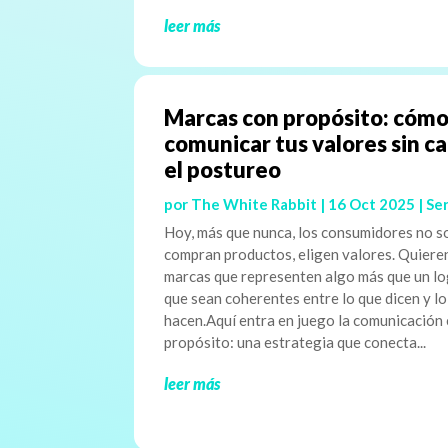
leer más
Marcas con propósito: cóm
comunicar tus valores sin c
el postureo
por
The White Rabbit
|
16 Oct 2025
|
Ser
Hoy, más que nunca, los consumidores no s
compran productos, eligen valores. Quiere
marcas que representen algo más que un lo
que sean coherentes entre lo que dicen y l
hacen.Aquí entra en juego la comunicación
propósito: una estrategia que conecta...
leer más