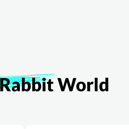
The White Rabbit
Áreas
Proyectos
Testimonio
Rabbit
World