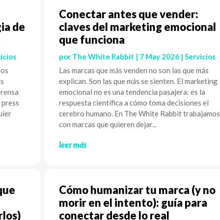
Conectar antes que vender:
ia de
claves del marketing emocional
que funciona
icios
por
The White Rabbit
|
7 May 2026
|
Servicios
los
Las marcas que más venden no son las que más
as
explican. Son las que más se sienten. El marketing
prensa
emocional no es una tendencia pasajera: es la
l press
respuesta científica a cómo toma decisiones el
uier
cerebro humano. En The White Rabbit trabajamos
con marcas que quieren dejar...
leer más
que
Cómo humanizar tu marca (y no
morir en el intento): guía para
rlos)
conectar desde lo real