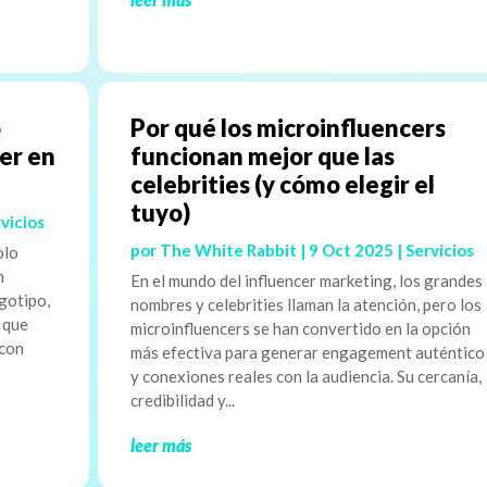
o
Por qué los microinfluencers
aer en
funcionan mejor que las
celebrities (y cómo elegir el
tuyo)
vicios
por
The White Rabbit
|
9 Oct 2025
|
Servicios
olo
n
En el mundo del influencer marketing, los grandes
gotipo,
nombres y celebrities llaman la atención, pero los
o que
microinfluencers se han convertido en la opción
 con
más efectiva para generar engagement auténtico
y conexiones reales con la audiencia. Su cercanía,
credibilidad y...
leer más