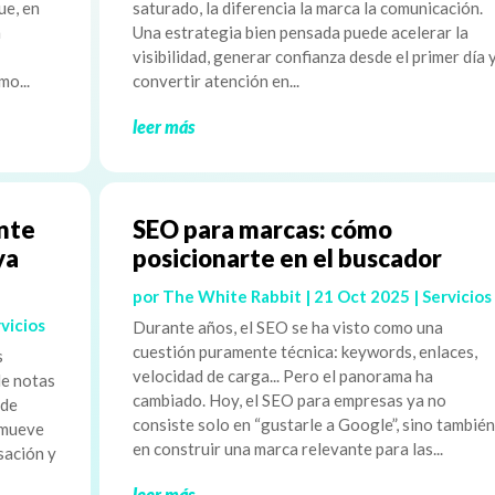
ue, en
saturado, la diferencia la marca la comunicación.
n
Una estrategia bien pensada puede acelerar la
visibilidad, generar confianza desde el primer día 
mo...
convertir atención en...
leer más
ente
SEO para marcas: cómo
ya
posicionarte en el buscador
por
The White Rabbit
|
21 Oct 2025
|
Servicios
vicios
Durante años, el SEO se ha visto como una
cuestión puramente técnica: keywords, enlaces,
s
velocidad de carga... Pero el panorama ha
de notas
cambiado. Hoy, el SEO para empresas ya no
 de
consiste solo en “gustarle a Google”, sino también
 mueve
en construir una marca relevante para las...
sación y
leer más