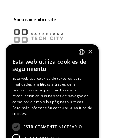
Somos miembros de
×
Esta web utiliza cookies de
ENGLISH
seguimiento
SPANISH
Esta web usa cookies de terceros para
finalidades analíticas a través de la
CATALAN
realización de un perfil en base a la
recopilación de sus hábitos de navegación
como por ejemplo las páginas visitadas.
Para más información consulte la
política de
cookies.
¡Síguenos!
ESTRICTAMENTE NECESARIO