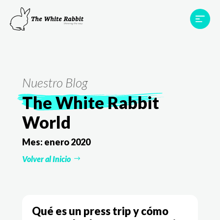
Proyectos
Testimonios
Equipo
TWR World
Nuestro Blog
Contacto
The White Rabbit
World
Mes:
enero 2020
Volver al Inicio
Qué es un press trip y cómo