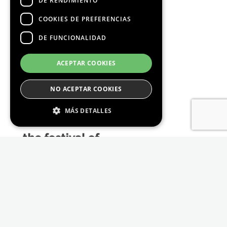
DE RENDIMIENTO
COOKIES DE PREFERENCIAS
DE FUNCIONALIDAD
Media Partners
ACEPTAR COOKIES
NO ACEPTAR COOKIES
MÁS DETALLES
Estrictamente Necesario
De Rendimiento
Cookies de preferencias
De Funcionalidad
Las cookies estrictamente necesarias permiten
la funcionalidad principal del sitio web, como
el inicio de sesión de usuario y la gestión de