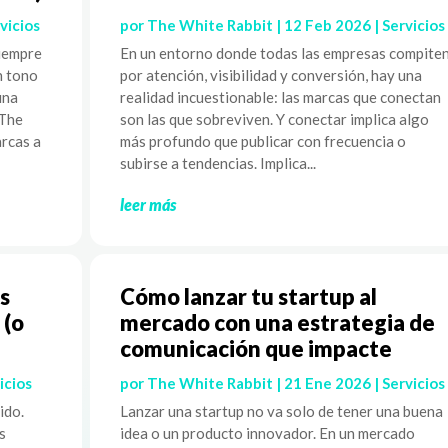
vicios
por
The White Rabbit
|
12 Feb 2026
|
Servicios
siempre
En un entorno donde todas las empresas compite
n tono
por atención, visibilidad y conversión, hay una
una
realidad incuestionable: las marcas que conectan
 The
son las que sobreviven. Y conectar implica algo
rcas a
más profundo que publicar con frecuencia o
subirse a tendencias. Implica...
leer más
s
Cómo lanzar tu startup al
 (o
mercado con una estrategia de
comunicación que impacte
icios
por
The White Rabbit
|
21 Ene 2026
|
Servicios
ido.
Lanzar una startup no va solo de tener una buena
s
idea o un producto innovador. En un mercado