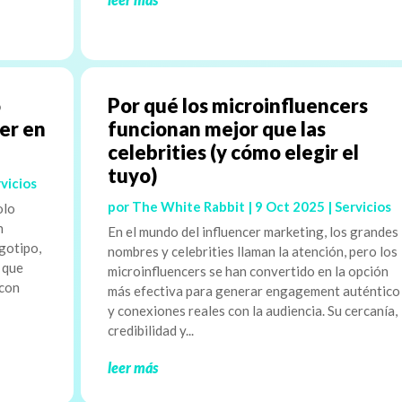
o
Por qué los microinfluencers
aer en
funcionan mejor que las
celebrities (y cómo elegir el
tuyo)
vicios
por
The White Rabbit
|
9 Oct 2025
|
Servicios
olo
n
En el mundo del influencer marketing, los grandes
gotipo,
nombres y celebrities llaman la atención, pero los
o que
microinfluencers se han convertido en la opción
 con
más efectiva para generar engagement auténtico
y conexiones reales con la audiencia. Su cercanía,
credibilidad y...
leer más