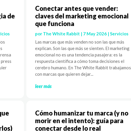
Conectar antes que vender:
ia de
claves del marketing emocional
que funciona
icios
por
The White Rabbit
|
7 May 2026
|
Servicios
los
Las marcas que más venden no son las que más
as
explican. Son las que más se sienten. El marketing
prensa
emocional no es una tendencia pasajera: es la
l press
respuesta científica a cómo toma decisiones el
uier
cerebro humano. En The White Rabbit trabajamos
con marcas que quieren dejar...
leer más
que
Cómo humanizar tu marca (y no
morir en el intento): guía para
rlos)
conectar desde lo real