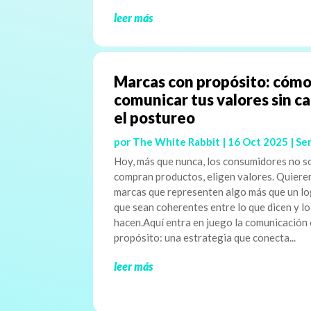
leer más
Marcas con propósito: cóm
comunicar tus valores sin c
el postureo
por
The White Rabbit
|
16 Oct 2025
|
Ser
Hoy, más que nunca, los consumidores no s
compran productos, eligen valores. Quiere
marcas que representen algo más que un lo
que sean coherentes entre lo que dicen y l
hacen.Aquí entra en juego la comunicación
propósito: una estrategia que conecta...
leer más