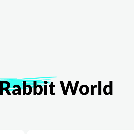
The White Rabbit
Áreas
Proyectos
Testimonio
Rabbit
World