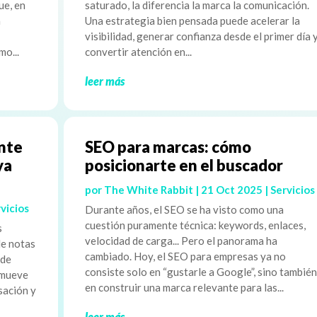
ue, en
saturado, la diferencia la marca la comunicación.
n
Una estrategia bien pensada puede acelerar la
visibilidad, generar confianza desde el primer día 
mo...
convertir atención en...
leer más
ente
SEO para marcas: cómo
ya
posicionarte en el buscador
por
The White Rabbit
|
21 Oct 2025
|
Servicios
vicios
Durante años, el SEO se ha visto como una
cuestión puramente técnica: keywords, enlaces,
s
velocidad de carga... Pero el panorama ha
de notas
cambiado. Hoy, el SEO para empresas ya no
 de
consiste solo en “gustarle a Google”, sino también
 mueve
en construir una marca relevante para las...
sación y
leer más