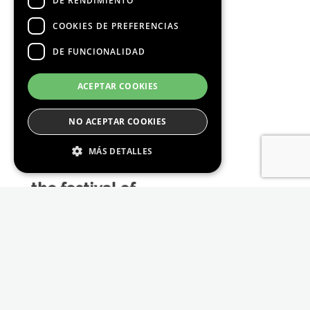
DE RENDIMIENTO
COOKIES DE PREFERENCIAS
DE FUNCIONALIDAD
Media Partners
ACEPTAR COOKIES
NO ACEPTAR COOKIES
MÁS DETALLES
Estrictamente Necesario
De Rendimiento
Cookies de preferencias
De Funcionalidad
Las cookies estrictamente necesarias permiten
la funcionalidad principal del sitio web, como
el inicio de sesión de usuario y la gestión de