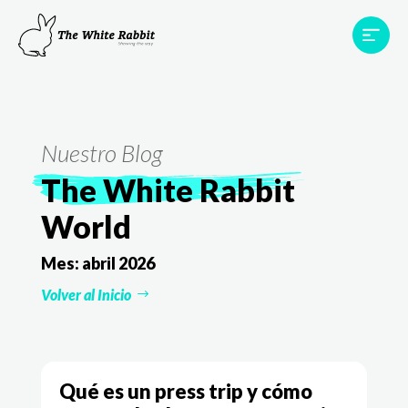
Proyectos
Testimonios
Equipo
TWR World
Nuestro Blog
Contacto
The White Rabbit
World
Mes:
abril 2026
Volver al Inicio
Qué es un press trip y cómo