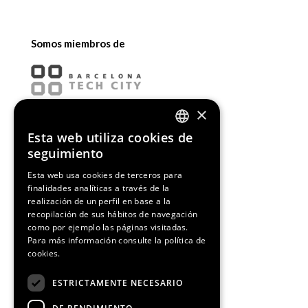
Somos miembros de
×
Esta web utiliza cookies de
ENGLISH
seguimiento
SPANISH
Esta web usa cookies de terceros para
finalidades analíticas a través de la
CATALAN
realización de un perfil en base a la
recopilación de sus hábitos de navegación
como por ejemplo las páginas visitadas.
Para más información consulte la
política de
cookies.
¡Síguenos!
ESTRICTAMENTE NECESARIO