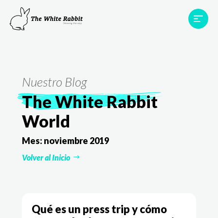
Proyectos
Testimonios
Equipo
TWR World
Nuestro Blog
Contacto
The White Rabbit
World
Mes:
noviembre 2019
Volver al Inicio
Qué es un press trip y cómo