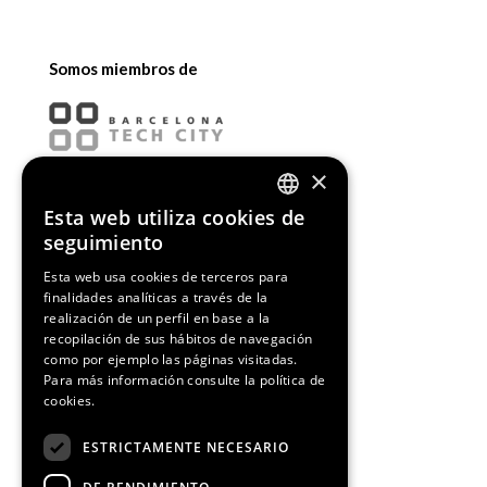
Somos miembros de
×
Esta web utiliza cookies de
ENGLISH
seguimiento
SPANISH
Esta web usa cookies de terceros para
finalidades analíticas a través de la
CATALAN
realización de un perfil en base a la
recopilación de sus hábitos de navegación
como por ejemplo las páginas visitadas.
Para más información consulte la
política de
cookies.
¡Síguenos!
ESTRICTAMENTE NECESARIO