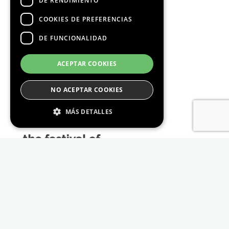
DE RENDIMIENTO
COOKIES DE PREFERENCIAS
DE FUNCIONALIDAD
Media Partners
ACEPTAR COOKIES
NO ACEPTAR COOKIES
MÁS DETALLES
Estrictamente Necesario
De Rendimiento
Cookies de preferencias
De Funcionalidad
Las cookies estrictamente necesarias permiten
la funcionalidad principal del sitio web, como
el inicio de sesión de usuario y la gestión de