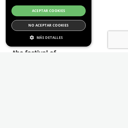
ACEPTAR COOKIES
NO ACEPTAR COOKIES
MÁS DETALLES
Estrictamente Necesario
De Rendimiento
Cookies de preferencias
De Funcionalidad
Las cookies estrictamente necesarias permiten
la funcionalidad principal del sitio web, como
el inicio de sesión de usuario y la gestión de
cuentas. El sitio web no se puede utilizar
correctamente sin las cookies estrictamente
necesarias.
Proveedor /
Nombre
Vencimiento
Descripción