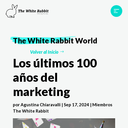
Proyectos
Testimonios
Equipo
TWR World
The White Rabbit
World
Contacto
Volver al Inicio
Los últimos 100
años del
marketing
por
Agustina Chiaravalli
|
Sep 17, 2024
|
Miembros
The White Rabbit