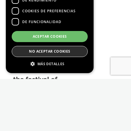
DE RENDIMIENTO
COOKIES DE PREFERENCIAS
DE FUNCIONALIDAD
Media Partners
ACEPTAR COOKIES
NO ACEPTAR COOKIES
MÁS DETALLES
Estrictamente Necesario
De Rendimiento
Cookies de preferencias
De Funcionalidad
Las cookies estrictamente necesarias permiten
la funcionalidad principal del sitio web, como
el inicio de sesión de usuario y la gestión de