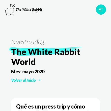
Proyectos
Testimonios
Equipo
TWR World
Nuestro Blog
Contacto
The White Rabbit
World
Mes:
mayo 2020
Volver al Inicio
Qué es un press trip y cómo