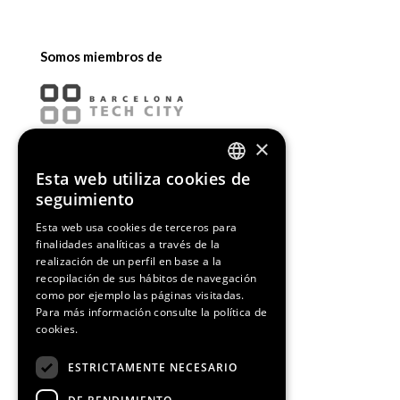
Somos miembros de
×
Esta web utiliza cookies de
ENGLISH
seguimiento
SPANISH
Esta web usa cookies de terceros para
finalidades analíticas a través de la
CATALAN
realización de un perfil en base a la
recopilación de sus hábitos de navegación
como por ejemplo las páginas visitadas.
Para más información consulte la
política de
cookies.
¡Síguenos!
ESTRICTAMENTE NECESARIO