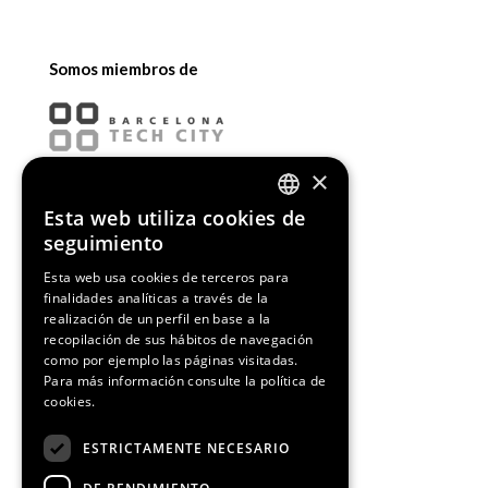
Somos miembros de
×
Esta web utiliza cookies de
ENGLISH
seguimiento
SPANISH
Esta web usa cookies de terceros para
finalidades analíticas a través de la
CATALAN
realización de un perfil en base a la
recopilación de sus hábitos de navegación
como por ejemplo las páginas visitadas.
Para más información consulte la
política de
cookies.
¡Síguenos!
ESTRICTAMENTE NECESARIO