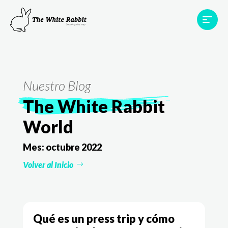
Proyectos
Testimonios
Equipo
TWR World
Nuestro Blog
Contacto
The White Rabbit
World
Mes:
octubre 2022
Volver al Inicio
Qué es un press trip y cómo