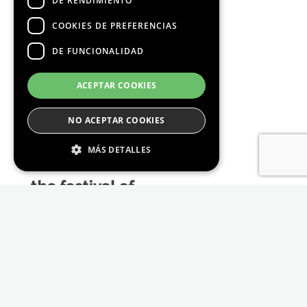
DE RENDIMIENTO
COOKIES DE PREFERENCIAS
DE FUNCIONALIDAD
Media Partners
ACEPTAR COOKIES
NO ACEPTAR COOKIES
MÁS DETALLES
Estrictamente Necesario
De Rendimiento
Cookies de preferencias
De Funcionalidad
Las cookies estrictamente necesarias permiten
la funcionalidad principal del sitio web, como
el inicio de sesión de usuario y la gestión de