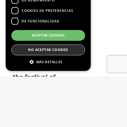
DE RENDIMIENTO
COOKIES DE PREFERENCIAS
DE FUNCIONALIDAD
Media Partners
ACEPTAR COOKIES
NO ACEPTAR COOKIES
MÁS DETALLES
Estrictamente Necesario
De Rendimiento
Cookies de preferencias
De Funcionalidad
Las cookies estrictamente necesarias permiten
la funcionalidad principal del sitio web, como
el inicio de sesión de usuario y la gestión de