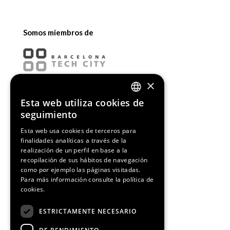
Somos miembros de
×
Esta web utiliza cookies de
ENGLISH
seguimiento
SPANISH
Esta web usa cookies de terceros para
finalidades analíticas a través de la
CATALAN
realización de un perfil en base a la
recopilación de sus hábitos de navegación
como por ejemplo las páginas visitadas.
Para más información consulte la
política de
cookies.
¡Síguenos!
ESTRICTAMENTE NECESARIO