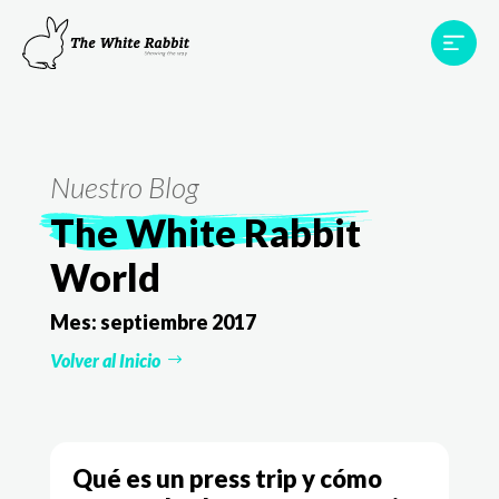
Proyectos
Testimonios
Equipo
TWR World
Nuestro Blog
Contacto
The White Rabbit
World
Mes:
septiembre 2017
Volver al Inicio
Qué es un press trip y cómo