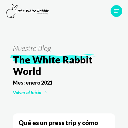
Proyectos
Testimonios
Equipo
TWR World
Nuestro Blog
Contacto
The White Rabbit
World
Mes:
enero 2021
Volver al Inicio
Qué es un press trip y cómo