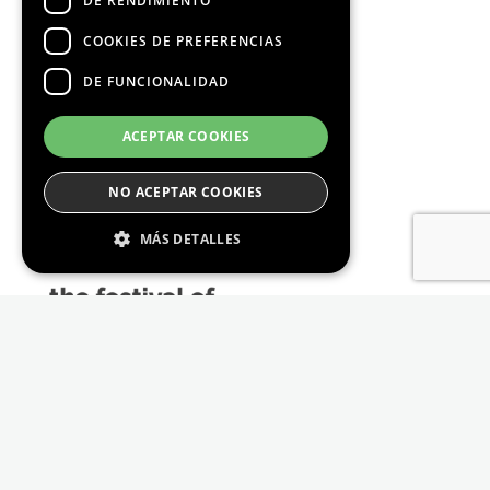
DE RENDIMIENTO
COOKIES DE PREFERENCIAS
DE FUNCIONALIDAD
Media Partners
ACEPTAR COOKIES
NO ACEPTAR COOKIES
MÁS DETALLES
Estrictamente Necesario
De Rendimiento
Cookies de preferencias
De Funcionalidad
Las cookies estrictamente necesarias permiten
la funcionalidad principal del sitio web, como
el inicio de sesión de usuario y la gestión de