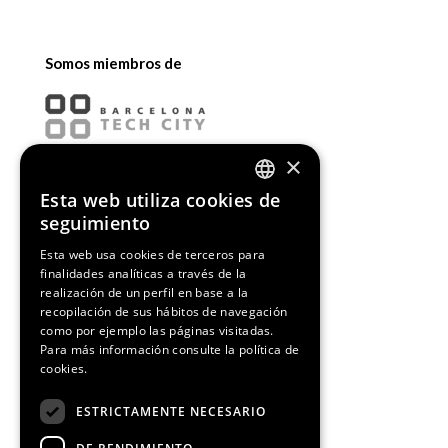
Somos miembros de
×
Esta web utiliza cookies de
ENGLISH
seguimiento
SPANISH
Esta web usa cookies de terceros para
finalidades analíticas a través de la
CATALAN
realización de un perfil en base a la
recopilación de sus hábitos de navegación
como por ejemplo las páginas visitadas.
Para más información consulte la
política de
cookies.
¡Síguenos!
ESTRICTAMENTE NECESARIO