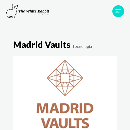
Áreas
Projetos
Testemunhos
Equipa
Madrid Vaults
Contato
Tecnología