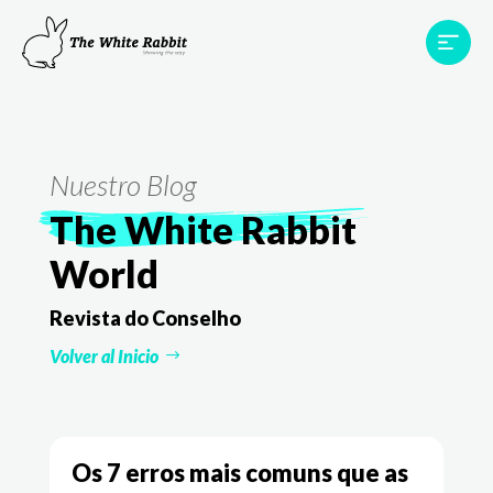
Áreas
Projetos
Testemunhos
Equipa
Contato
Nuestro Blog
The White Rabbit
World
Revista do Conselho
Volver al Inicio
Os 7 erros mais comuns que as