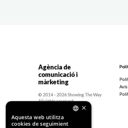
Agència de
Polí
comunicació i
Polí
màrketing
Avís
Polí
© 2014 - 2026 Showing The Way
All rights reserved.
×
Aquesta web utilitza
ENGLISH
cookies de seguimient