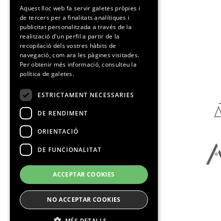
SPANISH
Aquest lloc web fa servir galetes pròpies i
de tercers per a finalitats analítiques i
CATALAN
publicitat personalitzada a través de la
realització d'un perfil a partir de la
recopilació dels vostres hàbits de
navegació, com ara les pàgines visitades.
Media Partners
Per obtenir més informació, consulteu la
política de galetes.
ESTRICTAMENT NECESSARIES
DE RENDIMENT
ORIENTACIÓ
DE FUNCIONALITAT
ACCEPTAR COOKIES
NO ACCEPTAR COOKIES
MÉS DETALLS