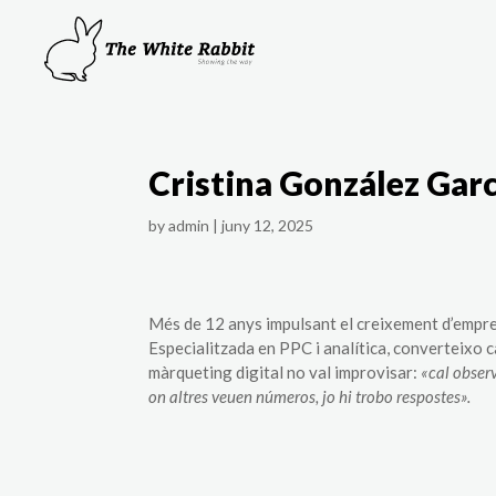
Cristina González Garc
by
admin
|
juny 12, 2025
Més de 12 anys impulsant el creixement d’empres
Especialitzada en PPC i analítica, converteixo 
màrqueting digital no val improvisar:
«cal obser
on altres veuen números, jo hi trobo respostes».