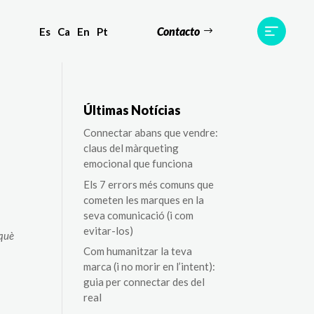
Contacto
Es
Ca
En
Pt
tes
Testimonis
Equip
Contacte
Últimas Notícias
Connectar abans que vendre:
claus del màrqueting
emocional que funciona
Els 7 errors més comuns que
cometen les marques en la
seva comunicació (i com
evitar-los)
rquè
Com humanitzar la teva
marca (i no morir en l’intent):
guia per connectar des del
real