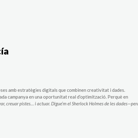
The White Rabbit
Àrees
Projec
ía
es amb estratègies digitals que combinen creativitat i dades.
cada campanya en una oportunitat real d’optimització. Perquè en
var, creuar pistes… i actuar. Digue’m el Sherlock Holmes de les dades—pe