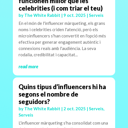
funcionen millor que les
celebrities (i com triar el teu)
by
The White Rabbit
|
9 oct. 2025
|
Serveis
En el món de l'influencer màrqueting, els grans
noms i celebrities criden l'atenció, però els
microinfluencers s'han convertit en l'opció més
efectiva per generar engagement autèntic i
connexions reals amb l'audiència. La seva
rodalia, credibilitat i capacitat...
read more
Quins tipus d’influencers hi ha
segons el nombre de
seguidors?
by
The White Rabbit
|
2 oct. 2025
|
Serveis
,
Serveis
L'influencer màrqueting s'ha consolidat com una