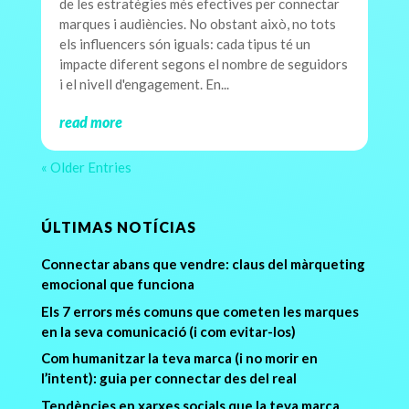
de les estratègies més efectives per connectar
marques i audiències. No obstant això, no tots
els influencers són iguals: cada tipus té un
impacte diferent segons el nombre de seguidors
i el nivell d'engagement. En...
read more
« Older Entries
ÚLTIMAS NOTÍCIAS
Connectar abans que vendre: claus del màrqueting
emocional que funciona
Els 7 errors més comuns que cometen les marques
en la seva comunicació (i com evitar-los)
Com humanitzar la teva marca (i no morir en
l’intent): guia per connectar des del real
Tendències en xarxes socials que la teva marca