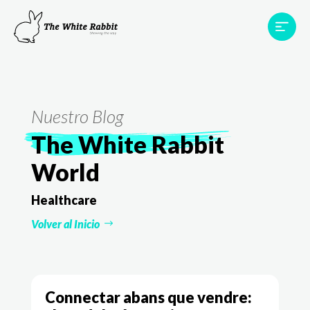
Àrees
Projectes
Testimonis
Equip
Contacte
Nuestro Blog
The White Rabbit
World
Healthcare
Volver al Inicio
Connectar abans que vendre: