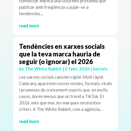
connectar implica una cosa més profunda que
publicar amb freqüència o pujar-se a
tendències....
read more
Tendències en xarxes socials
que la teva marca hauria de
seguir (o ignorar) el 2026
by
The White Rabbit
|
5 febr. 2026
|
Serveis
Les xarxes socials canvien ràpid. Molt ràpid.
Cada any apareixen noves modes, formats virals
i promeses de creixement exprés que, en molts
casos, duren menys que un trend a TikTok. El
2026, més que mai, les marques necessiten
criteri. A The White Rabbit, com a agència...
read more