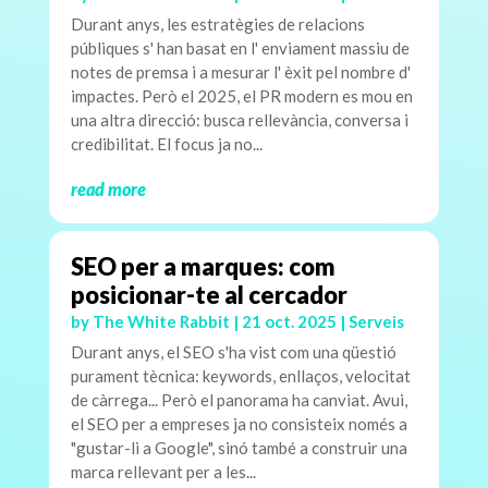
Durant anys, les estratègies de relacions
públiques s' han basat en l' enviament massiu de
notes de premsa i a mesurar l' èxit pel nombre d'
impactes. Però el 2025, el PR modern es mou en
una altra direcció: busca rellevància, conversa i
credibilitat. El focus ja no...
read more
SEO per a marques: com
posicionar-te al cercador
by
The White Rabbit
|
21 oct. 2025
|
Serveis
Durant anys, el SEO s'ha vist com una qüestió
purament tècnica: keywords, enllaços, velocitat
de càrrega... Però el panorama ha canviat. Avui,
el SEO per a empreses ja no consisteix només a
"gustar-li a Google", sinó també a construir una
marca rellevant per a les...