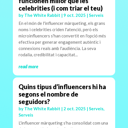
funcionen millor que les
celebrities (i com triar el teu)
by
The White Rabbit
|
9 oct. 2025
|
Serveis
En el món de l'influencer màrqueting, els grans
noms i celebrities criden l'atenció, però els
microinfluencers s'han convertit en l'opció més
efectiva per generar engagement autèntic i
connexions reals amb l'audiència. La seva
rodalia, credibilitat i capacitat...
read more
Quins tipus d’influencers hi ha
segons el nombre de
seguidors?
by
The White Rabbit
|
2 oct. 2025
|
Serveis
,
Serveis
L'influencer màrqueting s'ha consolidat com una