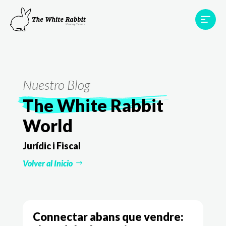
Àrees
Projectes
Testimonis
Equip
Contacte
Nuestro Blog
The White Rabbit
World
Jurídic i Fiscal
Volver al Inicio
Connectar abans que vendre: