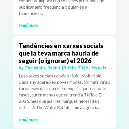
connectar implica una cosa més profunda que
publicar amb freqüència o pujar-se a
tendències....
read more
Tendències en xarxes socials
que la teva marca hauria de
seguir (o ignorar) el 2026
by
The White Rabbit
|
5 febr. 2026
|
Serveis
Les xarxes socials canvien ràpid. Molt ràpid.
Cada any apareixen noves modes, formats virals
i promeses de creixement exprés que, en molts
casos, duren menys que un trend a TikTok. El
2026, més que mai, les marques necessiten
criteri. A The White Rabbit, com a agència...
read more