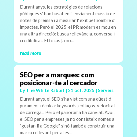
Durant anys, les estratègies de relacions
públiques s' han basat en l' enviament massiu de
notes de premsa i a mesurar l' èxit pel nombre d'
impactes. Però el 2025, el PR modern es mou en
una altra direcció: busca rellevància, conversa i
credibilitat. El focus ja no...
read more
SEO per a marques: com
posicionar-te al cercador
by
The White Rabbit
|
21 oct. 2025
|
Serveis
Durant anys, el SEO s'ha vist com una qüestió
purament tècnica: keywords, enllaços, velocitat
de càrrega... Però el panorama ha canviat. Avui,
el SEO per a empreses ja no consisteix només a
"gustar-li a Google", sinó també a construir una
marca rellevant per a les...