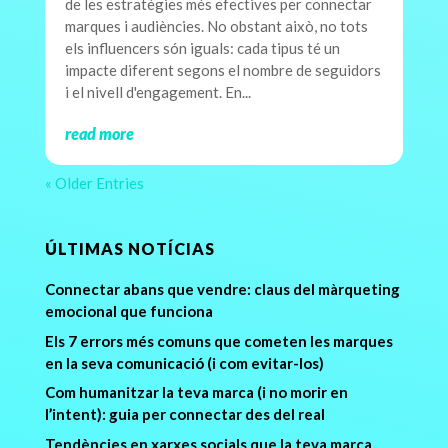
de les estratègies més efectives per connectar
marques i audiències. No obstant això, no tots
els influencers són iguals: cada tipus té un
impacte diferent segons el nombre de seguidors
i el nivell d'engagement. En...
read more
« Older Entries
ÚLTIMAS NOTÍCIAS
Connectar abans que vendre: claus del màrqueting
emocional que funciona
Els 7 errors més comuns que cometen les marques
en la seva comunicació (i com evitar-los)
Com humanitzar la teva marca (i no morir en
l’intent): guia per connectar des del real
Tendències en xarxes socials que la teva marca