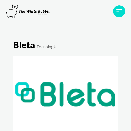
Áreas
Projetos
Testemunhos
Equipa
Bleta
Contato
Tecnología