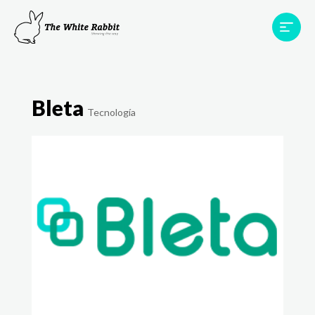
Proyectos
Testimonios
Equipo
TWR World
Bleta
Tecnología
Contacto