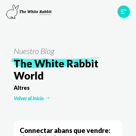
Àrees
Projectes
Testimonis
Equip
Contacte
Nuestro Blog
The White Rabbit
World
Altres
Volver al Inicio
Connectar abans que vendre: