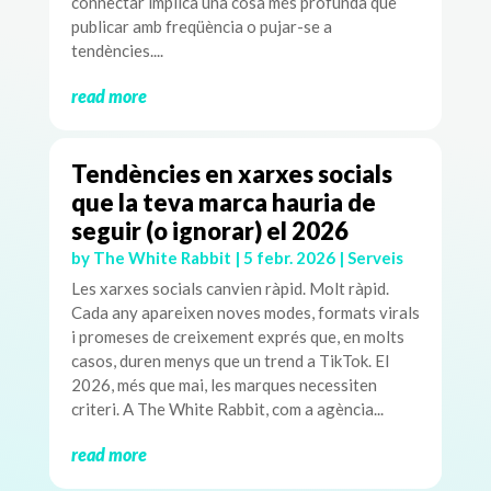
connectar implica una cosa més profunda que
publicar amb freqüència o pujar-se a
tendències....
read more
Tendències en xarxes socials
que la teva marca hauria de
seguir (o ignorar) el 2026
by
The White Rabbit
|
5 febr. 2026
|
Serveis
Les xarxes socials canvien ràpid. Molt ràpid.
Cada any apareixen noves modes, formats virals
i promeses de creixement exprés que, en molts
casos, duren menys que un trend a TikTok. El
2026, més que mai, les marques necessiten
criteri. A The White Rabbit, com a agència...
read more