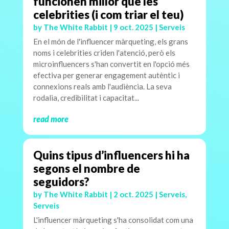
funcionen millor que les
celebrities (i com triar el teu)
by
The White Rabbit
|
9 oct. 2025
|
Serveis
En el món de l'influencer màrqueting, els grans
noms i celebrities criden l'atenció, però els
microinfluencers s'han convertit en l'opció més
efectiva per generar engagement autèntic i
connexions reals amb l'audiència. La seva
rodalia, credibilitat i capacitat...
read more
Quins tipus d’influencers hi ha
segons el nombre de
seguidors?
by
The White Rabbit
|
2 oct. 2025
|
Serveis
,
Serveis
L'influencer màrqueting s'ha consolidat com una