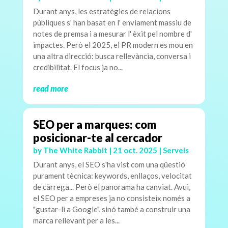
Durant anys, les estratègies de relacions
públiques s' han basat en l' enviament massiu de
notes de premsa i a mesurar l' èxit pel nombre d'
impactes. Però el 2025, el PR modern es mou en
una altra direcció: busca rellevància, conversa i
credibilitat. El focus ja no...
read more
SEO per a marques: com
posicionar-te al cercador
by
The White Rabbit
|
21 oct. 2025
|
Serveis
Durant anys, el SEO s'ha vist com una qüestió
purament tècnica: keywords, enllaços, velocitat
de càrrega... Però el panorama ha canviat. Avui,
el SEO per a empreses ja no consisteix només a
"gustar-li a Google", sinó també a construir una
marca rellevant per a les...