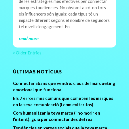
de les estratègies més efectives per connectar
marques i audiències. No obstant això, no tots
els influencers són iguals: cada tipus té un
impacte diferent segons el nombre de seguidors
i el nivell d'engagement. En...
read more
« Older Entries
ÚLTIMAS NOTÍCIAS
Connectar abans que vendre: claus del màrqueting
emocional que funciona
Els 7 errors més comuns que cometen les marques
en la seva comunicació (i com evitar-los)
Com humanitzar la teva marca (i no morir en
l’intent): guia per connectar des del real
Tendències en xarxes socials que la teva marca