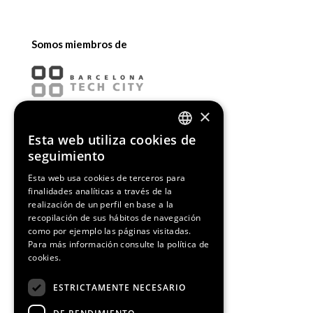
Somos miembros de
×
Esta web utiliza cookies de
ENGLISH
seguimiento
SPANISH
Esta web usa cookies de terceros para
finalidades analíticas a través de la
CATALAN
realización de un perfil en base a la
recopilación de sus hábitos de navegación
como por ejemplo las páginas visitadas.
Para más información consulte la
política de
cookies.
¡Síguenos!
ESTRICTAMENTE NECESARIO