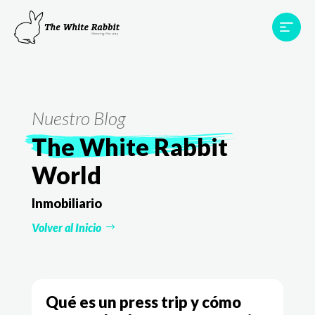
Proyectos
Testimonios
Equipo
TWR World
Nuestro Blog
Contacto
The White Rabbit
World
Inmobiliario
Volver al Inicio
Qué es un press trip y cómo