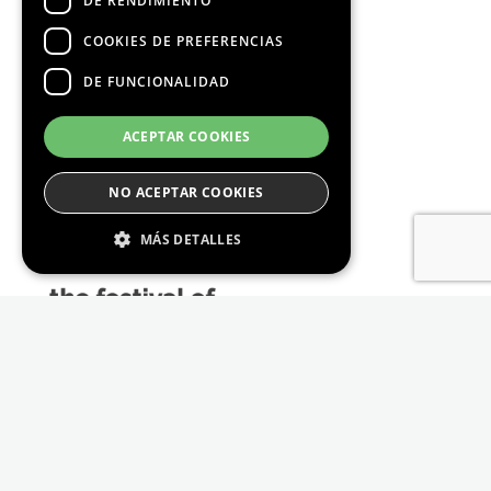
DE RENDIMIENTO
COOKIES DE PREFERENCIAS
DE FUNCIONALIDAD
Media Partners
ACEPTAR COOKIES
NO ACEPTAR COOKIES
MÁS DETALLES
Estrictamente Necesario
De Rendimiento
Cookies de preferencias
De Funcionalidad
Las cookies estrictamente necesarias permiten
la funcionalidad principal del sitio web, como
el inicio de sesión de usuario y la gestión de