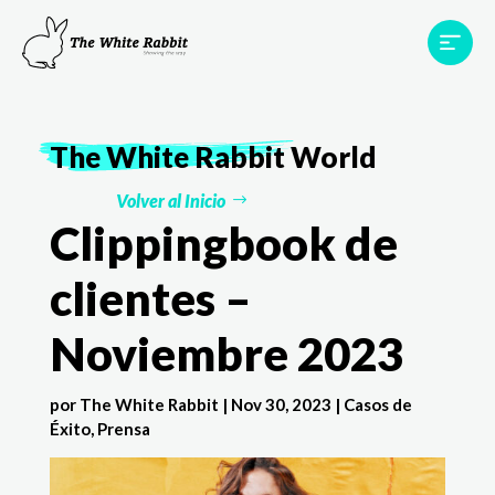
Proyectos
Testimonios
Equipo
TWR World
The White Rabbit
World
Contacto
Volver al Inicio
Clippingbook de
clientes –
Noviembre 2023
por
The White Rabbit
|
Nov 30, 2023
|
Casos de
Éxito
,
Prensa