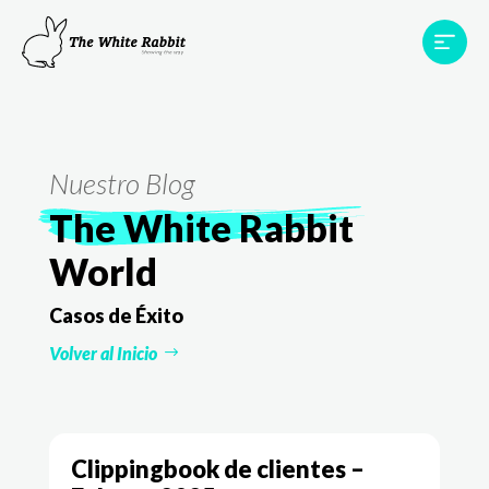
Proyectos
Testimonios
Equipo
TWR World
Nuestro Blog
Contacto
The White Rabbit
World
Casos de Éxito
Volver al Inicio
Clippingbook de clientes –