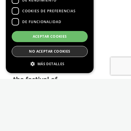
DE RENDIMIENTO
COOKIES DE PREFERENCIAS
DE FUNCIONALIDAD
Media Partners
ACEPTAR COOKIES
NO ACEPTAR COOKIES
MÁS DETALLES
Estrictamente Necesario
De Rendimiento
Cookies de preferencias
De Funcionalidad
Las cookies estrictamente necesarias permiten
la funcionalidad principal del sitio web, como
el inicio de sesión de usuario y la gestión de