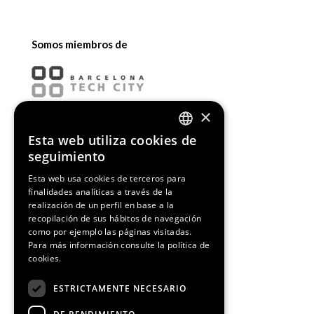
Somos miembros de
×
Esta web utiliza cookies de
ENGLISH
seguimiento
SPANISH
Esta web usa cookies de terceros para
finalidades analíticas a través de la
CATALAN
realización de un perfil en base a la
recopilación de sus hábitos de navegación
como por ejemplo las páginas visitadas.
Para más información consulte la
política de
cookies.
¡Síguenos!
ESTRICTAMENTE NECESARIO