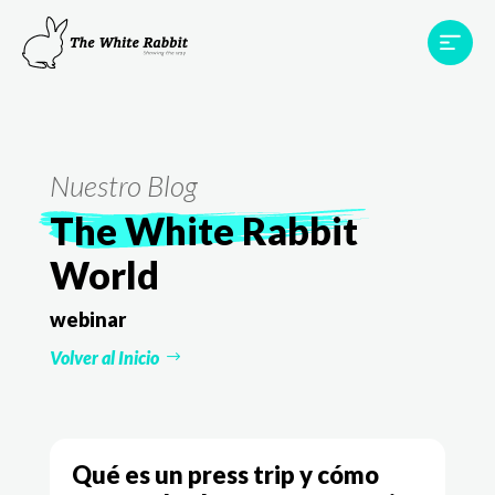
Proyectos
Testimonios
Equipo
TWR World
Nuestro Blog
Contacto
The White Rabbit
World
webinar
Volver al Inicio
Qué es un press trip y cómo