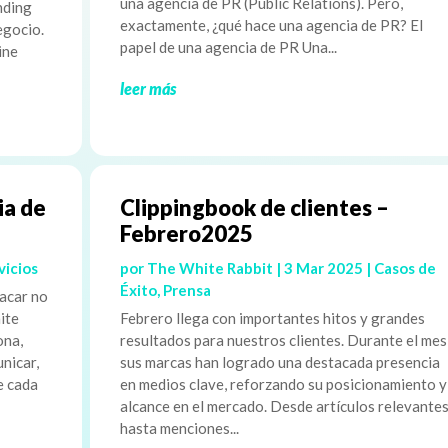
una agencia de PR (Public Relations). Pero,
nding
exactamente, ¿qué hace una agencia de PR? El
egocio.
papel de una agencia de PR Una...
ine
leer más
ia de
Clippingbook de clientes –
Febrero2025
vicios
por
The White Rabbit
|
3 Mar 2025
|
Casos de
Éxito
,
Prensa
acar no
ite
Febrero llega con importantes hitos y grandes
ona,
resultados para nuestros clientes. Durante el mes
nicar,
sus marcas han logrado una destacada presencia
e cada
en medios clave, reforzando su posicionamiento y
alcance en el mercado. Desde artículos relevante
hasta menciones...