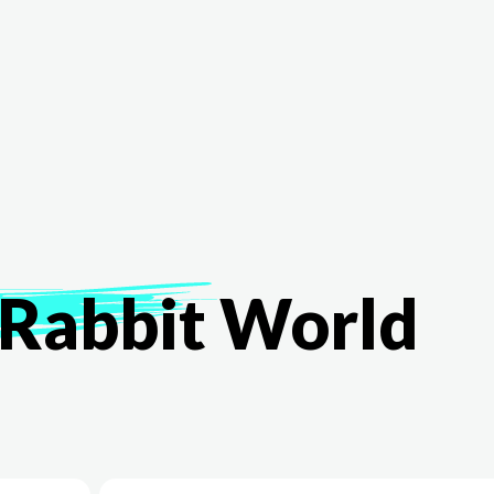
The White Rabbit
Áreas
Proyectos
Testimonio
Rabbit
World