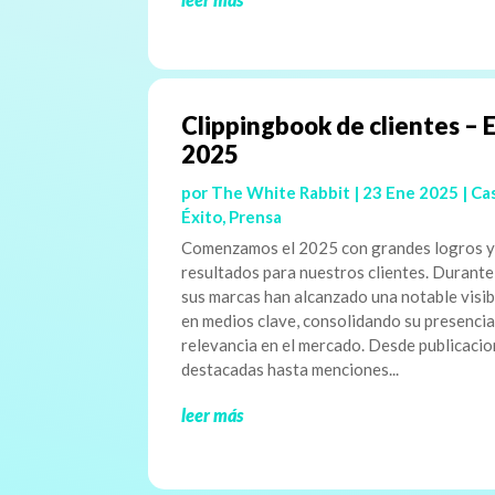
Clippingbook de clientes – 
2025
por
The White Rabbit
|
23 Ene 2025
|
Ca
Éxito
,
Prensa
Comenzamos el 2025 con grandes logros 
resultados para nuestros clientes. Durante
sus marcas han alcanzado una notable visib
en medios clave, consolidando su presencia
relevancia en el mercado. Desde publicaci
destacadas hasta menciones...
leer más