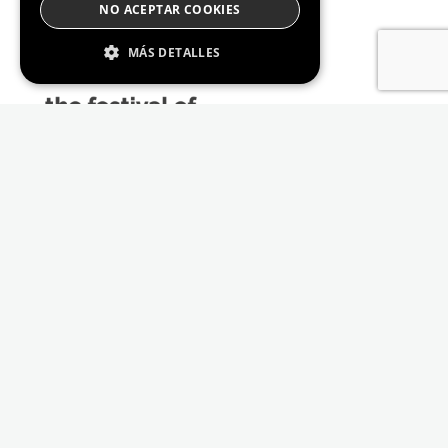
NO ACEPTAR COOKIES
MÁS DETALLES
Estrictamente Necesario
De Rendimiento
Cookies de preferencias
De Funcionalidad
Las cookies estrictamente necesarias permiten
la funcionalidad principal del sitio web, como
el inicio de sesión de usuario y la gestión de
cuentas. El sitio web no se puede utilizar
correctamente sin las cookies estrictamente
necesarias.
Proveedor /
Nombre
Vencimiento
Descripción
Dominio
_GRECAPTCHA
6 meses
Google
Google LLC
reCAPTCHA
www.google.com
sets a
necessary