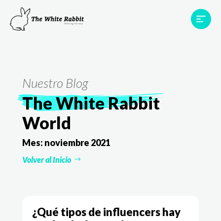
Proyectos
Testimonios
Equipo
TWR World
Nuestro Blog
Contacto
The White Rabbit
World
Mes:
noviembre 2021
Volver al Inicio
¿Qué tipos de influencers hay