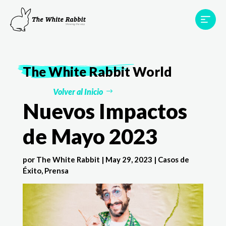
Proyectos
Testimonios
Equipo
TWR World
The White Rabbit
World
Contacto
Volver al Inicio
Nuevos Impactos
de Mayo 2023
por
The White Rabbit
|
May 29, 2023
|
Casos de
Éxito
,
Prensa