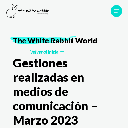
Proyectos
Testimonios
Equipo
TWR World
The White Rabbit
World
Contacto
Volver al Inicio
Gestiones
realizadas en
medios de
comunicación –
Marzo 2023