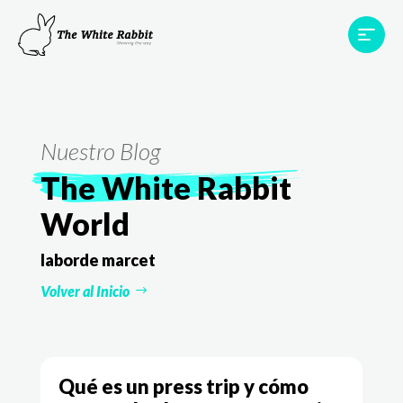
Proyectos
Testimonios
Equipo
TWR World
Nuestro Blog
Contacto
The White Rabbit
World
laborde marcet
Volver al Inicio
Qué es un press trip y cómo