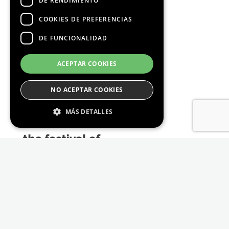
DE RENDIMIENTO
COOKIES DE PREFERENCIAS
DE FUNCIONALIDAD
Media Partners
ACEPTAR COOKIES
NO ACEPTAR COOKIES
MÁS DETALLES
Estrictamente Necesario
De Rendimiento
Cookies de preferencias
De Funcionalidad
Las cookies estrictamente necesarias permiten
la funcionalidad principal del sitio web, como
el inicio de sesión de usuario y la gestión de