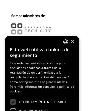
Somos miembros de
×
Esta web utiliza cookies de
ENGLISH
seguimiento
SPANISH
Esta web usa cookies de terceros para
finalidades analíticas a través de la
CATALAN
realización de un perfil en base a la
recopilación de sus hábitos de navegación
como por ejemplo las páginas visitadas.
Para más información consulte la
política de
cookies.
¡Síguenos!
ESTRICTAMENTE NECESARIO