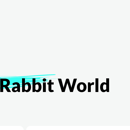
The White Rabbit
Áreas
Proyectos
Testimonio
Rabbit
World