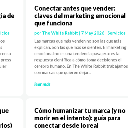
Conectar antes que vender:
ia de
claves del marketing emocional
que funciona
icios
por
The White Rabbit
|
7 May 2026
|
Servicios
los
Las marcas que más venden no son las que más
as
explican. Son las que más se sienten. El marketing
prensa
emocional no es una tendencia pasajera: es la
l press
respuesta científica a cómo toma decisiones el
uier
cerebro humano. En The White Rabbit trabajamos
con marcas que quieren dejar...
leer más
que
Cómo humanizar tu marca (y no
morir en el intento): guía para
rlos)
conectar desde lo real