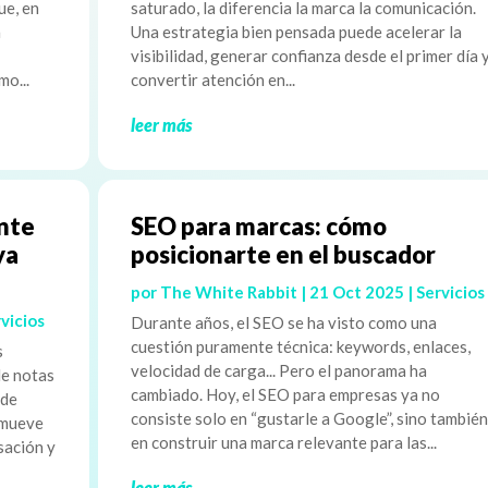
ue, en
saturado, la diferencia la marca la comunicación.
n
Una estrategia bien pensada puede acelerar la
visibilidad, generar confianza desde el primer día 
mo...
convertir atención en...
leer más
ente
SEO para marcas: cómo
ya
posicionarte en el buscador
por
The White Rabbit
|
21 Oct 2025
|
Servicios
vicios
Durante años, el SEO se ha visto como una
cuestión puramente técnica: keywords, enlaces,
s
velocidad de carga... Pero el panorama ha
de notas
cambiado. Hoy, el SEO para empresas ya no
 de
consiste solo en “gustarle a Google”, sino también
 mueve
en construir una marca relevante para las...
sación y
leer más