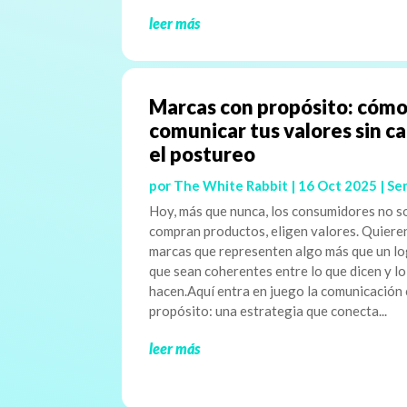
leer más
Marcas con propósito: cóm
comunicar tus valores sin c
el postureo
por
The White Rabbit
|
16 Oct 2025
|
Ser
Hoy, más que nunca, los consumidores no s
compran productos, eligen valores. Quiere
marcas que representen algo más que un lo
que sean coherentes entre lo que dicen y l
hacen.Aquí entra en juego la comunicación
propósito: una estrategia que conecta...
leer más