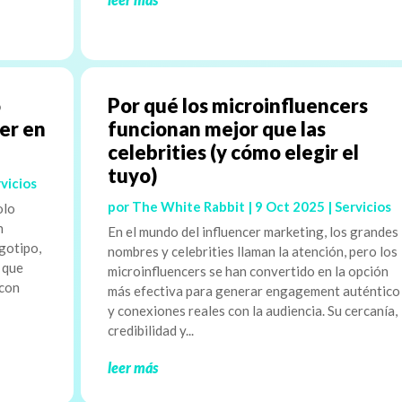
o
Por qué los microinfluencers
aer en
funcionan mejor que las
celebrities (y cómo elegir el
tuyo)
vicios
por
The White Rabbit
|
9 Oct 2025
|
Servicios
olo
n
En el mundo del influencer marketing, los grandes
gotipo,
nombres y celebrities llaman la atención, pero los
o que
microinfluencers se han convertido en la opción
 con
más efectiva para generar engagement auténtico
y conexiones reales con la audiencia. Su cercanía,
credibilidad y...
leer más