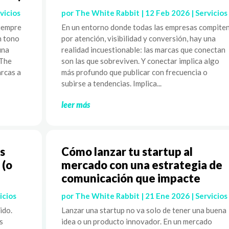
vicios
por
The White Rabbit
|
12 Feb 2026
|
Servicios
siempre
En un entorno donde todas las empresas compite
n tono
por atención, visibilidad y conversión, hay una
una
realidad incuestionable: las marcas que conectan
 The
son las que sobreviven. Y conectar implica algo
rcas a
más profundo que publicar con frecuencia o
subirse a tendencias. Implica...
leer más
s
Cómo lanzar tu startup al
 (o
mercado con una estrategia de
comunicación que impacte
icios
por
The White Rabbit
|
21 Ene 2026
|
Servicios
ido.
Lanzar una startup no va solo de tener una buena
s
idea o un producto innovador. En un mercado