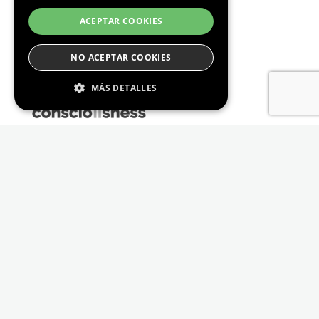
ACEPTAR COOKIES
NO ACEPTAR COOKIES
MÁS DETALLES
Estrictamente Necesario
De Rendimiento
Cookies de preferencias
De Funcionalidad
Las cookies estrictamente necesarias permiten
la funcionalidad principal del sitio web, como
el inicio de sesión de usuario y la gestión de
cuentas. El sitio web no se puede utilizar
correctamente sin las cookies estrictamente
necesarias.
Proveedor /
Nombre
Vencimiento
Descripción
Dominio