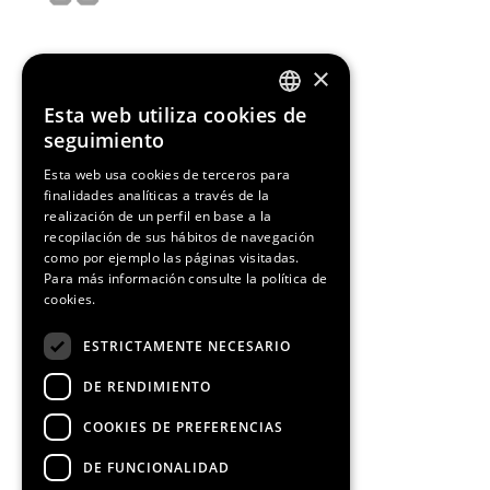
×
Esta web utiliza cookies de
ENGLISH
seguimiento
SPANISH
Esta web usa cookies de terceros para
finalidades analíticas a través de la
CATALAN
realización de un perfil en base a la
recopilación de sus hábitos de navegación
como por ejemplo las páginas visitadas.
¡Síguenos!
Para más información consulte la
política de
cookies.
ESTRICTAMENTE NECESARIO
DE RENDIMIENTO
COOKIES DE PREFERENCIAS
Media Partners
DE FUNCIONALIDAD