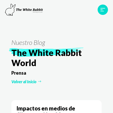
Proyectos
Testimonios
Equipo
TWR World
Nuestro Blog
Contacto
The White Rabbit
World
Prensa
Volver al Inicio
Impactos en medios de