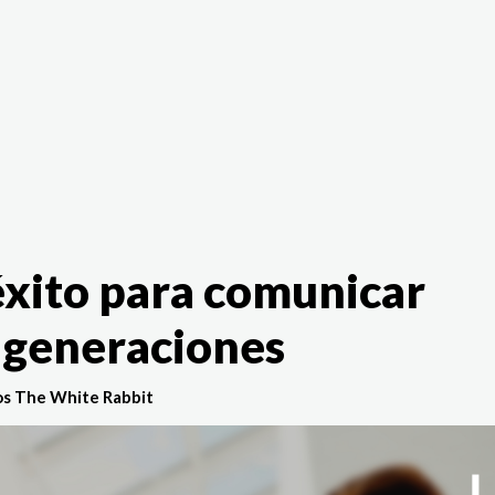
The White Rabbit
Áreas
Proyectos
Testimonio
éxito para comunicar
s generaciones
s The White Rabbit