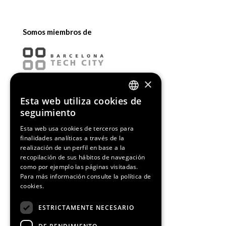
Somos miembros de
×
Esta web utiliza cookies de
ENGLISH
seguimiento
SPANISH
Esta web usa cookies de terceros para
finalidades analíticas a través de la
CATALAN
realización de un perfil en base a la
recopilación de sus hábitos de navegación
como por ejemplo las páginas visitadas.
Para más información consulte la
política de
cookies.
¡Síguenos!
ESTRICTAMENTE NECESARIO