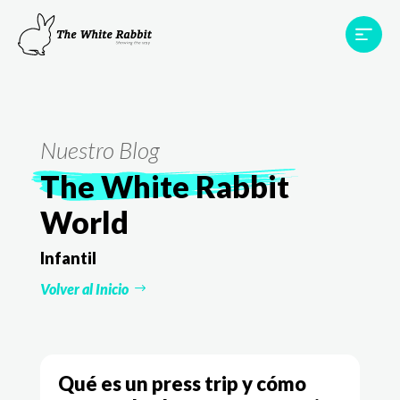
Proyectos
Testimonios
Equipo
TWR World
Nuestro Blog
Contacto
The White Rabbit
World
Infantil
Volver al Inicio
Qué es un press trip y cómo