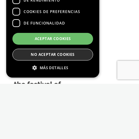
DE RENDIMIENTO
COOKIES DE PREFERENCIAS
DE FUNCIONALIDAD
Media Partners
ACEPTAR COOKIES
NO ACEPTAR COOKIES
MÁS DETALLES
Estrictamente Necesario
De Rendimiento
Cookies de preferencias
De Funcionalidad
Las cookies estrictamente necesarias permiten
la funcionalidad principal del sitio web, como
el inicio de sesión de usuario y la gestión de