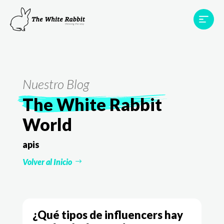
Proyectos
Testimonios
Equipo
TWR World
Nuestro Blog
Contacto
The White Rabbit
World
apis
Volver al Inicio
¿Qué tipos de influencers hay