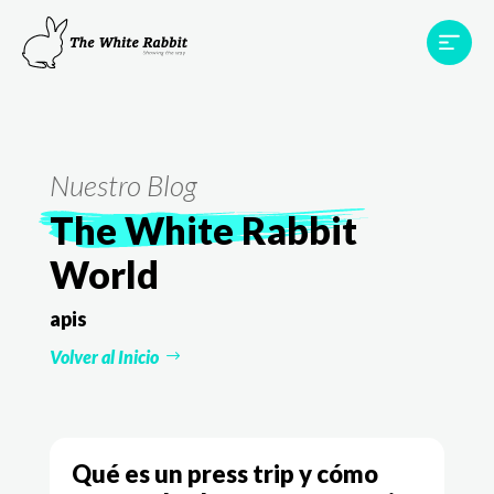
Proyectos
Testimonios
Equipo
TWR World
Nuestro Blog
Contacto
The White Rabbit
World
apis
Volver al Inicio
Qué es un press trip y cómo