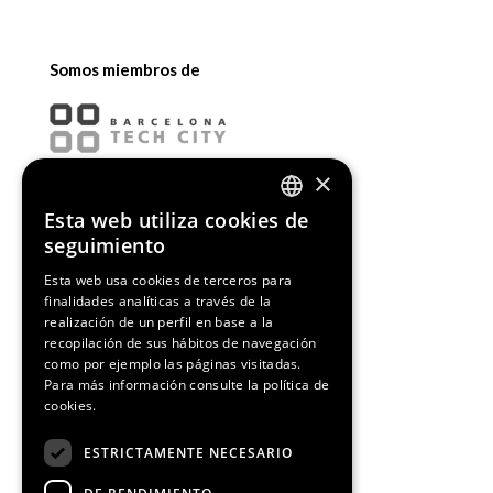
Somos miembros de
×
Esta web utiliza cookies de
ENGLISH
seguimiento
SPANISH
Esta web usa cookies de terceros para
finalidades analíticas a través de la
CATALAN
realización de un perfil en base a la
recopilación de sus hábitos de navegación
como por ejemplo las páginas visitadas.
Para más información consulte la
política de
cookies.
¡Síguenos!
ESTRICTAMENTE NECESARIO