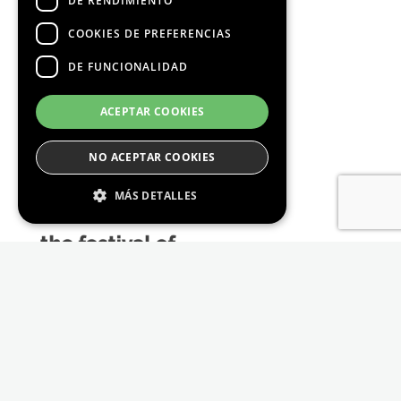
DE RENDIMIENTO
COOKIES DE PREFERENCIAS
DE FUNCIONALIDAD
Media Partners
ACEPTAR COOKIES
NO ACEPTAR COOKIES
MÁS DETALLES
Estrictamente Necesario
De Rendimiento
Cookies de preferencias
De Funcionalidad
Las cookies estrictamente necesarias permiten
la funcionalidad principal del sitio web, como
el inicio de sesión de usuario y la gestión de