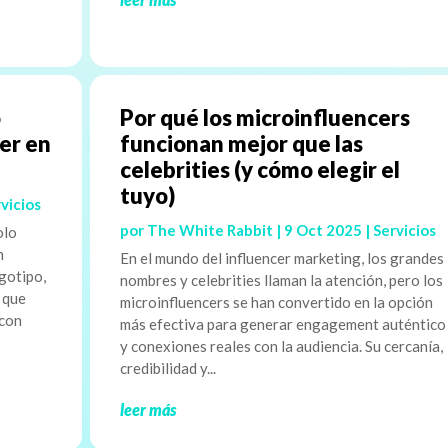
o
Por qué los microinfluencers
aer en
funcionan mejor que las
celebrities (y cómo elegir el
tuyo)
vicios
por
The White Rabbit
|
9 Oct 2025
|
Servicios
olo
n
En el mundo del influencer marketing, los grandes
gotipo,
nombres y celebrities llaman la atención, pero los
o que
microinfluencers se han convertido en la opción
 con
más efectiva para generar engagement auténtico
y conexiones reales con la audiencia. Su cercanía,
credibilidad y...
leer más