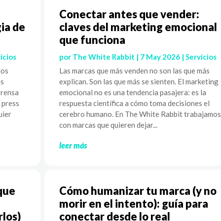
Conectar antes que vender:
ia de
claves del marketing emocional
que funciona
icios
por
The White Rabbit
|
7 May 2026
|
Servicios
los
Las marcas que más venden no son las que más
as
explican. Son las que más se sienten. El marketing
prensa
emocional no es una tendencia pasajera: es la
l press
respuesta científica a cómo toma decisiones el
uier
cerebro humano. En The White Rabbit trabajamos
con marcas que quieren dejar...
leer más
que
Cómo humanizar tu marca (y no
morir en el intento): guía para
rlos)
conectar desde lo real