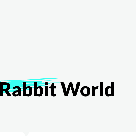
The White Rabbit
Áreas
Proyectos
Testimonio
Rabbit
World