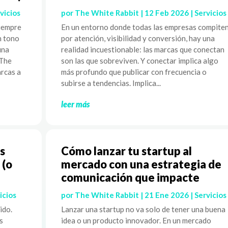
vicios
por
The White Rabbit
|
12 Feb 2026
|
Servicios
siempre
En un entorno donde todas las empresas compite
n tono
por atención, visibilidad y conversión, hay una
una
realidad incuestionable: las marcas que conectan
 The
son las que sobreviven. Y conectar implica algo
rcas a
más profundo que publicar con frecuencia o
subirse a tendencias. Implica...
leer más
s
Cómo lanzar tu startup al
 (o
mercado con una estrategia de
comunicación que impacte
icios
por
The White Rabbit
|
21 Ene 2026
|
Servicios
ido.
Lanzar una startup no va solo de tener una buena
s
idea o un producto innovador. En un mercado