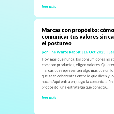
leer más
Marcas con propósito: cóm
comunicar tus valores sin c
el postureo
por
The White Rabbit
|
16 Oct 2025
|
Ser
Hoy, más que nunca, los consumidores no s
compran productos, eligen valores. Quiere
marcas que representen algo más que un lo
que sean coherentes entre lo que dicen y l
hacen.Aquí entra en juego la comunicación
propósito: una estrategia que conecta...
leer más