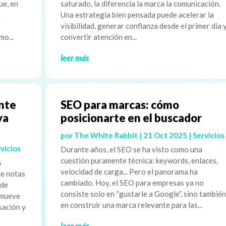
ue, en
saturado, la diferencia la marca la comunicación.
n
Una estrategia bien pensada puede acelerar la
visibilidad, generar confianza desde el primer día 
mo...
convertir atención en...
leer más
ente
SEO para marcas: cómo
ya
posicionarte en el buscador
por
The White Rabbit
|
21 Oct 2025
|
Servicios
vicios
Durante años, el SEO se ha visto como una
cuestión puramente técnica: keywords, enlaces,
s
velocidad de carga... Pero el panorama ha
de notas
cambiado. Hoy, el SEO para empresas ya no
 de
consiste solo en “gustarle a Google”, sino también
 mueve
en construir una marca relevante para las...
sación y
leer más