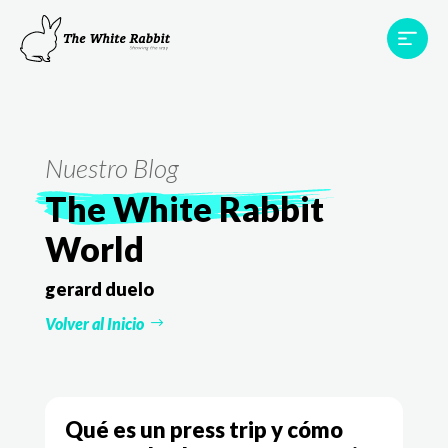
Proyectos
Testimonios
Equipo
TWR World
Nuestro Blog
Contacto
The White Rabbit
World
gerard duelo
Volver al Inicio
Qué es un press trip y cómo