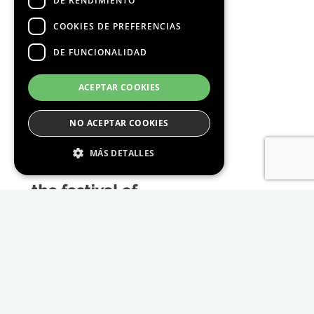
DE RENDIMIENTO
COOKIES DE PREFERENCIAS
DE FUNCIONALIDAD
Media Partners
ACEPTAR COOKIES
NO ACEPTAR COOKIES
MÁS DETALLES
Estrictamente Necesario
De Rendimiento
Cookies de preferencias
De Funcionalidad
Las cookies estrictamente necesarias permiten
la funcionalidad principal del sitio web, como
el inicio de sesión de usuario y la gestión de