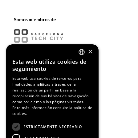
Somos miembros de
×
Esta web utiliza cookies de
ENGLISH
seguimiento
SPANISH
Esta web usa cookies de terceros para
finalidades analíticas a través de la
CATALAN
realización de un perfil en base a la
recopilación de sus hábitos de navegación
como por ejemplo las páginas visitadas.
Para más información consulte la
política de
cookies.
¡Síguenos!
ESTRICTAMENTE NECESARIO