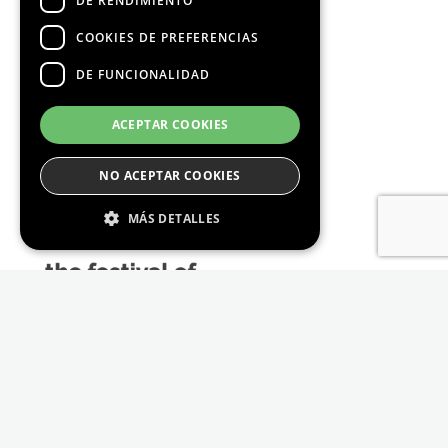
DE RENDIMIENTO
COOKIES DE PREFERENCIAS
DE FUNCIONALIDAD
Media Partners
ACEPTAR COOKIES
NO ACEPTAR COOKIES
MÁS DETALLES
Estrictamente Necesario
De Rendimiento
Cookies de preferencias
De Funcionalidad
Las cookies estrictamente necesarias permiten
la funcionalidad principal del sitio web, como
el inicio de sesión de usuario y la gestión de