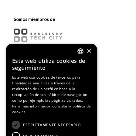
Somos miembros de
×
Esta web utiliza cookies de
ENGLISH
seguimiento
SPANISH
Esta web usa cookies de terceros para
finalidades analíticas a través de la
CATALAN
realización de un perfil en base a la
recopilación de sus hábitos de navegación
como por ejemplo las páginas visitadas.
Para más información consulte la
política de
cookies.
¡Síguenos!
ESTRICTAMENTE NECESARIO