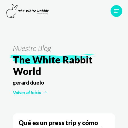
Proyectos
Testimonios
Equipo
TWR World
Nuestro Blog
Contacto
The White Rabbit
World
gerard duelo
Volver al Inicio
Qué es un press trip y cómo