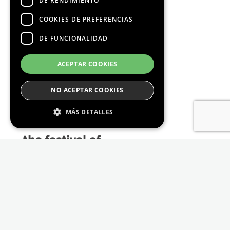
DE RENDIMIENTO
COOKIES DE PREFERENCIAS
DE FUNCIONALIDAD
Media Partners
ACEPTAR COOKIES
NO ACEPTAR COOKIES
MÁS DETALLES
Estrictamente Necesario
De Rendimiento
Cookies de preferencias
De Funcionalidad
Las cookies estrictamente necesarias permiten
la funcionalidad principal del sitio web, como
el inicio de sesión de usuario y la gestión de